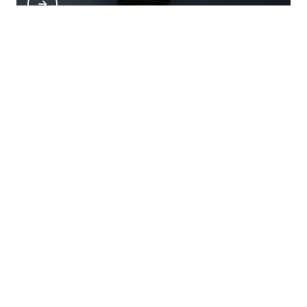
Banho de zinco eletrolitico
Banho de níquel químico
Principais cidades e regiões do
Brasil onde a Artec atende Banho
de níquel eletrolítico: