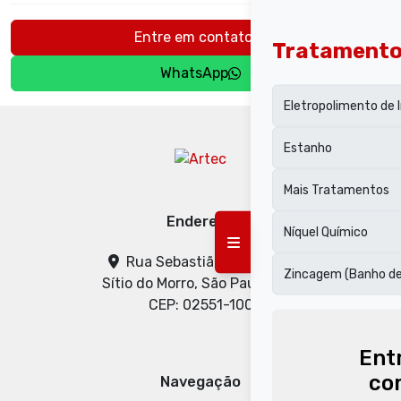
Entre em contato
Tratament
WhatsApp
Eletropolimento de 
Estanho
Mais Tratamentos
Endereço
Níquel Químico
Rua Sebastião Morais, 90
Zincagem (Banho de
Sítio do Morro, São Paulo - SP
CEP: 02551-100
Ent
co
Navegação