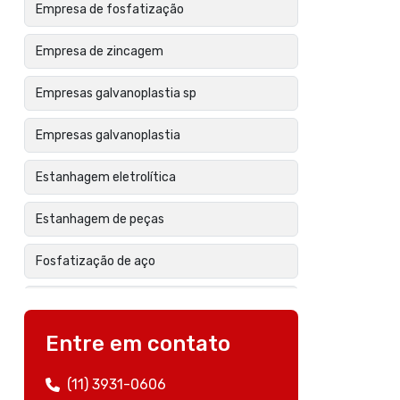
Empresa de fosfatização
Empresa de zincagem
Empresas galvanoplastia sp
Empresas galvanoplastia
Estanhagem eletrolítica
Estanhagem de peças
Fosfatização de aço
Fosfatização de peças
Entre em contato
Fosfatização de superfícies metálicas
(11) 3931-0606
Galvanização eletrolitica