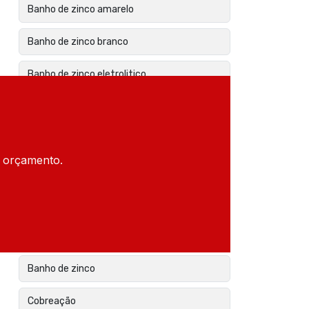
Banho de zinco amarelo
Banho de zinco branco
Banho de zinco eletrolitico
Banho de zinco níquel
Banho de zinco em parafusos
m orçamento.
Banho de zinco preço
Banho de zinco preto
Banho de zinco rotativo
Banho de zinco
Cobreação