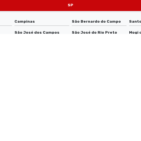
SP
Campinas
São Bernardo do Campo
Santo
São José dos Campos
São José do Rio Preto
Mogi 
Mauá
Diadema
Carap
Praia Grande
São Vicente
Barue
Guarujá
Sumaré
Cotia
Embu das Artes
Araraquara
Jacar
Itapevi
Presidente Prudente
Rio C
os
Bragança Paulista
Itu
São C
Itapecerica da Serra
Itapetininga
Santa
Caraguatatuba
Salto
Jaú
Valinhos
Tatuí
Barre