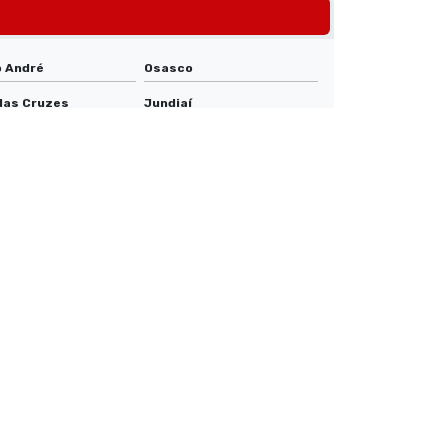
Revestimento de metais
Revestimento níquel químico
 André
Osasco
Revestimento zinco níquel
das Cruzes
Jundiaí
icuíba
Bauru
Revestimento de zinco
ri
Taubaté
Serviço de banho de ouro
Taboão da Serra
Serviço de eletropolimento
eí
Marília
laro
Araçatuba
Tratamento superficial de metal
aetano do Sul
Pindamonhangaba
Zincagem
na de Parnaíba
Mogi Guaçu
Araras
tos
Itatiba